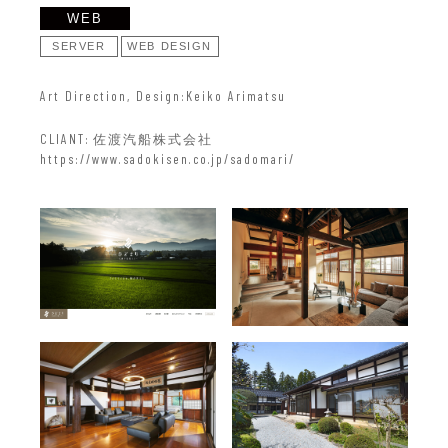
WEB
SERVER
WEB DESIGN
Art Direction, Design
Keiko Arimatsu
CLIANT
佐渡汽船株式会社
https://www.sadokisen.co.jp/sadomari/